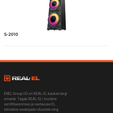
S-2010
ENEL Group OÜ on REAL-EL kaubamärgi
omanik. Tagab REAL-EL'i toodete
sertifitseerimise ja vastavuse EL
tehniliste eeskirjade nõuetele ning