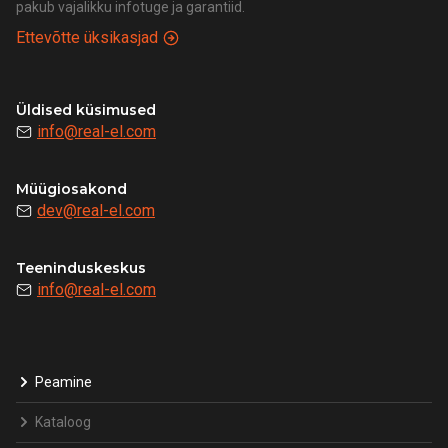
pakub vajalikku infotuge ja garantiid.
Ettevõtte üksikasjad
Üldised küsimused
info@real-el.com
Müügiosakond
dev@real-el.com
Teeninduskeskus
info@real-el.com
Peamine
Kataloog