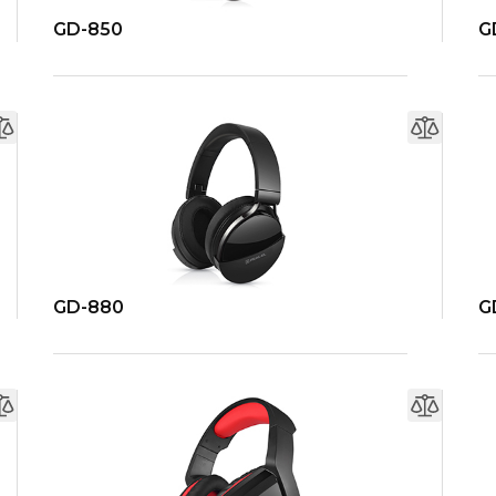
GD-850
G
GD-880
G