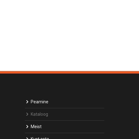
Peamine
Kataloog
Meist
Kust osta