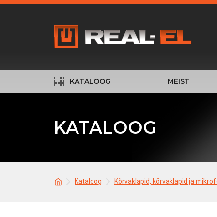
KATALOOG
MEIST
KATALOOG
Kataloog
Kõrvaklapid, kõrvaklapid ja mikro