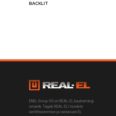
BACKLIT
ENEL Group OÜ on REAL-EL kaubamärgi
omanik. Tagab REAL-EL'i toodete
sertifitseerimise ja vastavuse EL