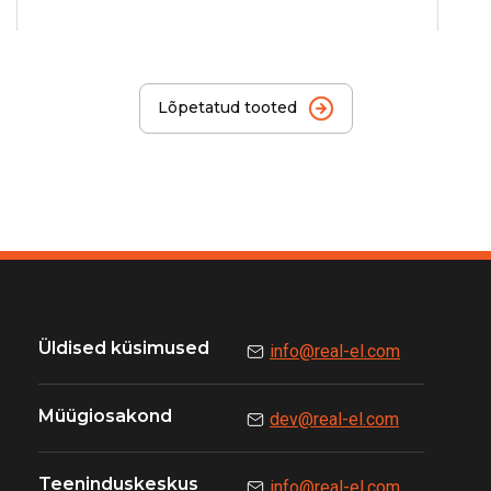
Lõpetatud tooted
Üldised küsimused
info@real-el.com
Müügiosakond
dev@real-el.com
Teeninduskeskus
info@real-el.com