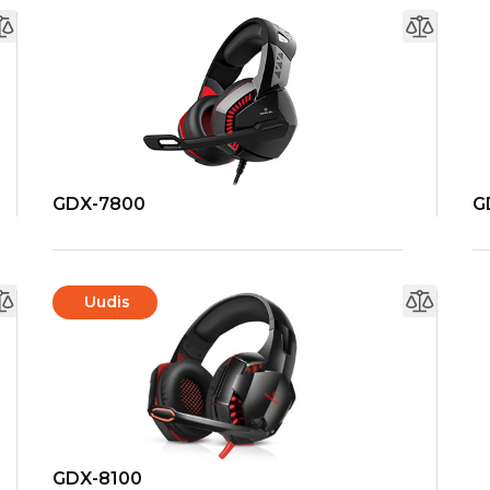
GDX-7800
G
Uudis
GDX-8100