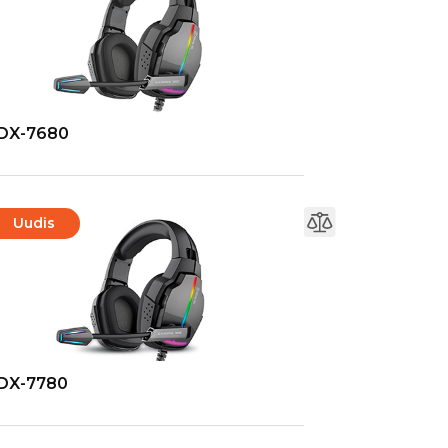
DX-7680
Uudis
DX-7780