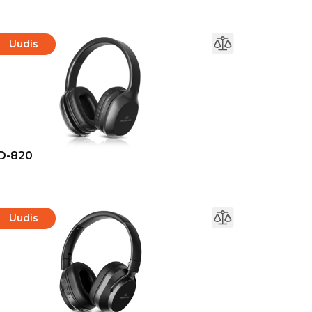
Uudis
D-820
Uudis