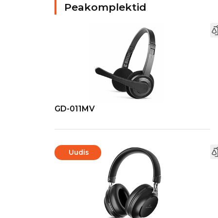
Peakomplektid
GD-011MV
Uudis