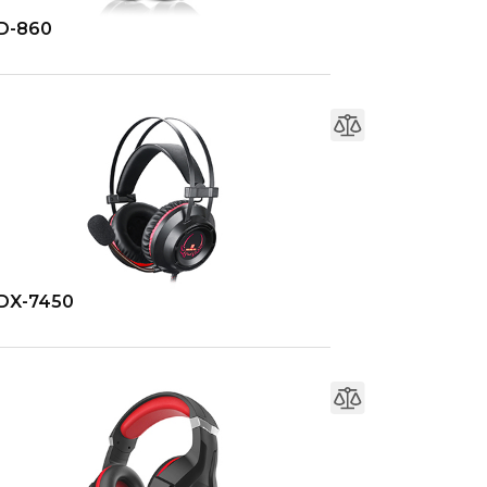
D-860
DX-7450