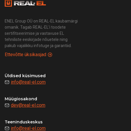
ENEL Group OÜ on REAL-EL kaubamärgi
omanik. Tagab REAL-EL'i toodete
sertifitseerimise ja vastavuse EL
tehniliste eeskirjade nõuetele ning
pakub vajalikku infotuge ja garantiid.
Ettevõtte üksikasjad
Üldised küsimused
info@real-el.com
Müügiosakond
dev@real-el.com
Teeninduskeskus
info@real-el.com